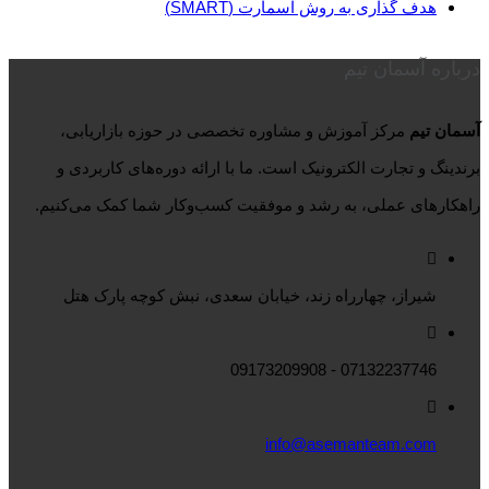
هدف گذاری به روش اسمارت (SMART)
درباره آسمان تیم
آسمان تیم
مرکز آموزش و مشاوره تخصصی در حوزه بازاریابی،
برندینگ و تجارت الکترونیک است. ما با ارائه دوره‌های کاربردی و
راهکارهای عملی، به رشد و موفقیت کسب‌وکار شما کمک می‌کنیم.
شیراز، چهارراه زند، خیابان سعدی، نبش کوچه پارک هتل
07132237746 - 09173209908
info@asemanteam.com